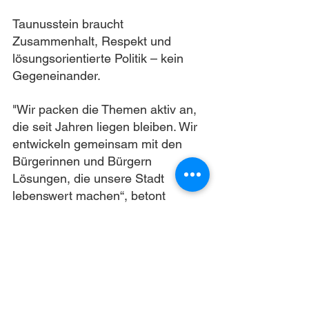
Taunusstein braucht 
Zusammenhalt, Respekt und 
lösungsorientierte Politik – kein 
Gegeneinander.
"Wir packen die Themen aktiv an, 
die seit Jahren liegen bleiben. Wir 
entwickeln gemeinsam mit den 
Bürgerinnen und Bürgern 
Lösungen, die unsere Stadt 
lebenswert machen“, betont 
Fraktionsvorsitzender Dieter Weiß.
Die Kandidatenliste spiegelt die 
Vielfalt Taunussteins wider: 
unterschiedliche Altersgruppen, 
berufliche Hintergründe und alle 