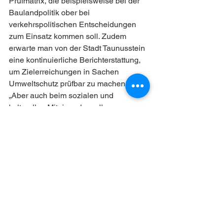
Prüfmatrix, die beispielsweise bei der 
Baulandpolitik ober bei 
verkehrspolitischen Entscheidungen 
zum Einsatz kommen soll. Zudem 
erwarte man von der Stadt Taunusstein 
eine kontinuierliche Berichterstattung, 
um Zielerreichungen in Sachen 
Umweltschutz prüfbar zu machen. 
„Aber auch beim sozialen und 
kulturellen Miteinander soll 
Nachhaltigkeit in Taunusstein immer 
eine Rolle spielen“, rücken Faust und 
Weiß den gesamten Themenkomplex 
abschließend in das Zentrum ihrer 
inhaltlichen Arbeit.
Konkret möchten wir folgende 
Maßnahmen umsetzen: 
Einberufung einer Nachhaltigkeits-