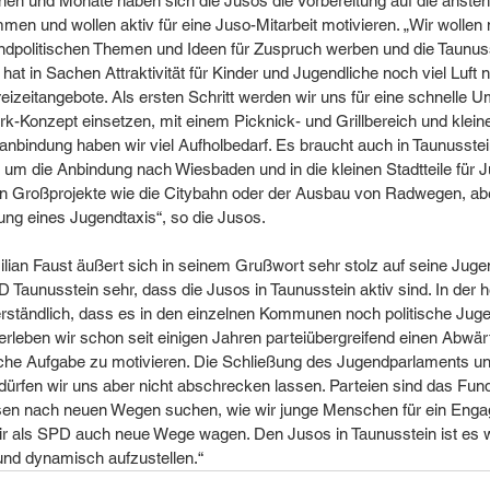
n und Monate haben sich die Jusos die Vorbereitung auf die anste
 und wollen aktiv für eine Juso-Mitarbeit motivieren. „Wir wollen 
ndpolitischen Themen und Ideen für Zuspruch werben und die Taunus
hat in Sachen Attraktivität für Kinder und Jugendliche noch viel Luft 
izeitangebote. Als ersten Schritt werden wir uns für eine schnelle U
ark-Konzept einsetzen, mit einem Picknick- und Grillbereich und klein
nbindung haben wir viel Aufholbedarf. Es braucht auch in Taunusste
 um die Anbindung nach Wiesbaden und in die kleinen Stadtteile für J
n Großprojekte wie die Citybahn oder der Ausbau von Radwegen, abe
ung eines Jugendtaxis“, so die Jusos.
ian Faust äußert sich in seinem Grußwort sehr stolz auf seine Jugen
 Taunusstein sehr, dass die Jusos in Taunusstein aktiv sind. In der he
verständlich, dass es in den einzelnen Kommunen noch politische Jug
 erleben wir schon seit einigen Jahren parteiübergreifend einen Abwär
sche Aufgabe zu motivieren. Die Schließung des Jugendparlaments unt
ürfen wir uns aber nicht abschrecken lassen. Parteien sind das Fun
en nach neuen Wegen suchen, wie wir junge Menschen für ein Enga
r als SPD auch neue Wege wagen. Den Jusos in Taunusstein ist es w
 und dynamisch aufzustellen.“