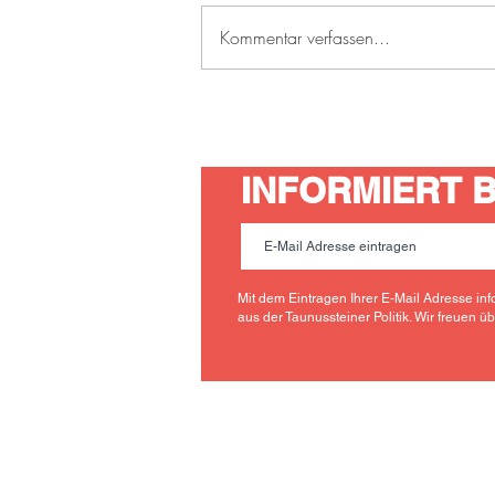
Kommentar verfassen...
Neuer Ortsvorsteher für
Taunusstein-Neuhof
INFORMIERT BL
Mit dem Eintragen Ihrer E-Mail Adresse inf
aus der Taunussteiner Politik. Wir freuen ü