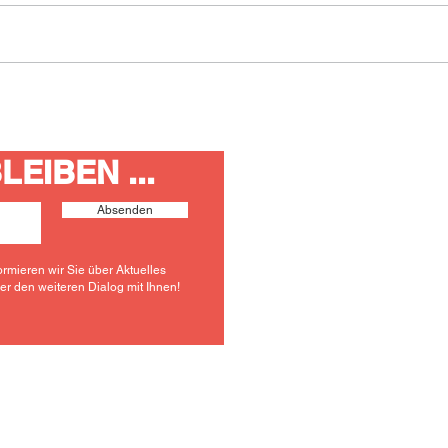
Neue Ortsvorsteherin für
Neue
Taunusstein-Wehen
Taun
EIBEN ...
S
P
O
Absenden
V
A
6
ormieren wir Sie über Aktuelles
ber den weiteren Dialog mit Ihnen!
w
i
© 2026 SPD Ortsver