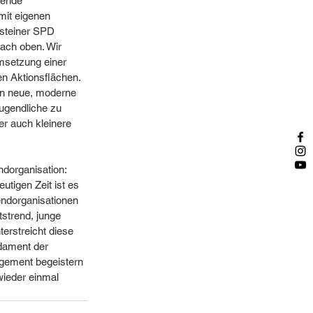
hende 
mit eigenen 
steiner SPD 
nach oben. Wir 
msetzung einer 
en Aktionsflächen. 
in neue, moderne 
ugendliche zu 
r auch kleinere 
dorganisation: 
utigen Zeit ist es 
endorganisationen 
tstrend, junge 
erstreicht diese 
dament der 
gement begeistern 
ieder einmal 