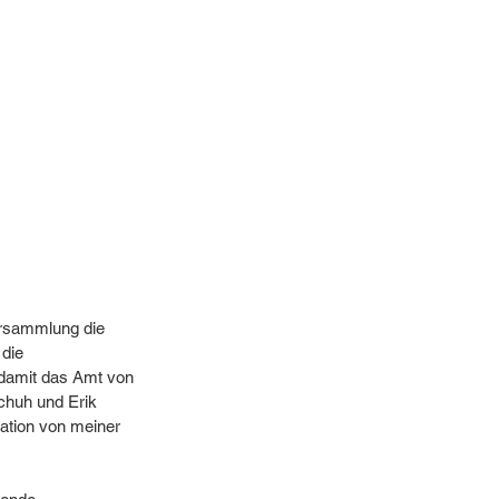
ersammlung die 
die 
damit das Amt von 
chuh und Erik 
ation von meiner 