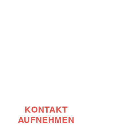
KONTAKT
AUFNEHMEN