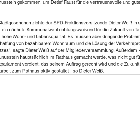
nusstein gekommen, um Detlef Faust für die vertrauensvolle und gu
 Stadtgeschehen ziehte der SPD-Fraktionsvorsitzende Dieter Weiß in 
s die nächste Kommunalwahl richtungsweisend für die Zukunft von Ta
ne hohe Wohn- und Lebensqualität. Es müssen aber dringende Problem
Schaffung von bezahlbarem Wohnraum und die Lösung der Verkehrspr
zes“, sagte Dieter Weiß auf der Mitgliederversammlung. Außerdem kri
unusstein hauptsächlich im Rathaus gemacht werde, was nicht gut für 
tparlament verdient, das seinem Auftrag gerecht wird und die Zukunft 
beit zum Rathaus aktiv gestaltet“, so Dieter Weiß.