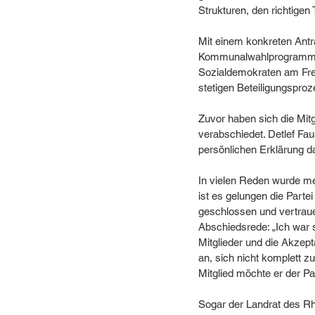
Strukturen, den richtige
Mit einem konkreten Antr
Kommunalwahlprogramm unt
Sozialdemokraten am Frei
stetigen Beteiligungsproz
Zuvor haben sich die Mitg
verabschiedet. Detlef Fau
persönlichen Erklärung da
In vielen Reden wurde meh
ist es gelungen die Part
geschlossen und vertrauen
Abschiedsrede: „Ich war 
Mitglieder und die Akzep
an, sich nicht komplett z
Mitglied möchte er der Par
Sogar der Landrat des Rh