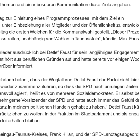
n Themen und einer besseren Kommunikation diese Ziele angehen.
ag zur Einleitung eines Programmprozesses, mit dem Ziel ein 
er Einbeziehung aller Mitglieder und der Öffentlichkeit zu entwicke
tag die ersten Weichen für die Kommunalwahl gestellt. „Dieser Proze
ess reifen, unabhängig von Wahlen in Taunusstein“, kündigt Max Faus
lieder ausdrücklich bei Detlef Faust für sein langjähriges Engagemen
st hört aus beruflichen Gründen auf und hatte bereits vor einigen Woc
rüber informiert.
rfach betont, dass der Wegfall von Detlef Faust der Partei nicht leich
ei wieder zusammenzuführen, so dass die SPD nach unruhigen Zeiten
svoll agiert“, heißt es von mehreren Sozialdemokraten. Er selbst bet
sehr gerne Vorsitzender der SPD und hatte auch immer das Gefühl da
tanz in meinem politischen Handeln gehabt zu haben.“ Detlef Faust k
urückziehen zu wollen. In der Fraktion im Stadtparlament und als eng
tei erhalten bleiben.
eingau-Taunus-Kreises, Frank Kilian, und der SPD-Landtagsabgeordn