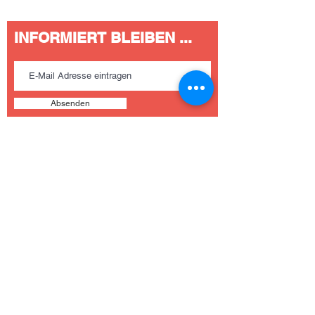
INFORMIERT BLEIBEN ...
Absenden
Sozialdemokratische
Partei Deutschlands (SPD)
OrtsvereinTaunusstein
Mit dem Eintragen Ihrer E-Mail Adr
Vorsitzende Nelly Wascher
informieren wir Sie über Aktuelles a
Auf der Hostert 16,