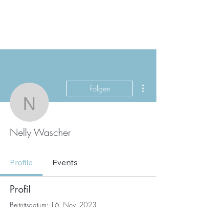
Weitere Optionen
Folgen
Nelly Wascher
Nelly Wascher
Profile
Events
Profil
Beitrittsdatum: 16. Nov. 2023