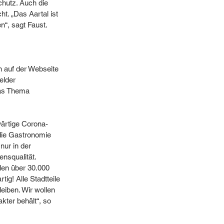
hutz. Auch die 
t. „Das Aartal ist 
n“, sagt Faust.
 auf der Webseite 
elder 
das Thema 
ärtige Corona-
die Gastronomie 
nur in der 
nsqualität. 
len über 30.000 
ig! Alle Stadtteile 
eiben. Wir wollen 
kter behält“, so 