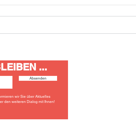
Neue Ortsvorsteherin für
Neue
Taunusstein-Wehen
Taun
EIBEN ...
S
P
O
Absenden
V
A
6
ormieren wir Sie über Aktuelles
ber den weiteren Dialog mit Ihnen!
w
i
© 2026 SPD Ortsver