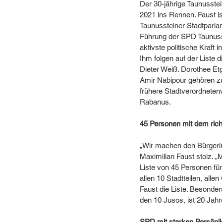
Der 30-jährige Taunusste
2021 ins Rennen. Faust i
Taunussteiner Stadtparla
Führung der SPD Taunuss
aktivste politische Kraft i
Ihm folgen auf der Liste
Dieter Weiß. Dorothee Et
Amir Nabipour gehören zu
frühere Stadtverordneten
Rabanus. 
45 Personen mit dem rich
„Wir machen den Bürgerin
Maximilian Faust stolz. „
Liste von 45 Personen für
allen 10 Stadtteilen, all
Faust die Liste. Besonder
den 10 Jusos, ist 20 Jahr
SPD mit starken Persönli