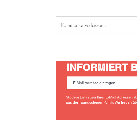
Kommentar verfassen...
Neuer Ortsvorsteher für
Taunusstein-Neuhof
INFORMIERT BL
Mit dem Eintragen Ihrer E-Mail Adresse inf
aus der Taunussteiner Politik. Wir freuen ü