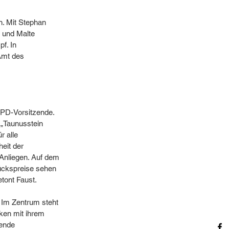
. Mit Stephan 
 und Malte 
f. In 
Amt des 
 SPD-Vorsitzende. 
„Taunusstein 
 alle 
eit der 
Anliegen. Auf dem 
ückspreise sehen 
ont Faust. 
Im Zentrum steht 
ken mit ihrem 
ende 