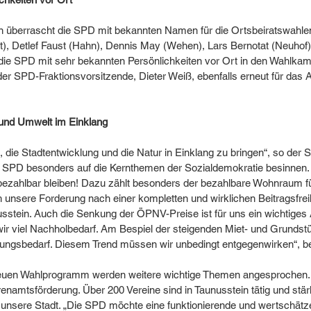
en überrascht die SPD mit bekannten Namen für die Ortsbeiratswahlen
, Detlef Faust (Hahn), Dennis May (Wehen), Lars Bernotat (Neuhof)
ie SPD mit sehr bekannten Persönlichkeiten vor Ort in den Wahlkamp
der SPD-Fraktionsvorsitzende, Dieter Weiß, ebenfalls erneut für das 
 und Umwelt im Einklang
n, die Stadtentwicklung und die Natur in Einklang zu bringen“, so der
e SPD besonders auf die Kernthemen der Sozialdemokratie besinnen. 
ezahlbar bleiben! Dazu zählt besonders der bezahlbare Wohnraum für
unsere Forderung nach einer kompletten und wirklichen Beitragsfreih
usstein. Auch die Senkung der ÖPNV-Preise ist für uns ein wichtiges 
r viel Nachholbedarf. Am Bespiel der steigenden Miet- und Grundst
ungsbedarf. Diesem Trend müssen wir unbedingt entgegenwirken“, bet
uen Wahlprogramm werden weitere wichtige Themen angesprochen. 
enamtsförderung. Über 200 Vereine sind in Taunusstein tätig und stär
unsere Stadt. „Die SPD möchte eine funktionierende und wertschätz