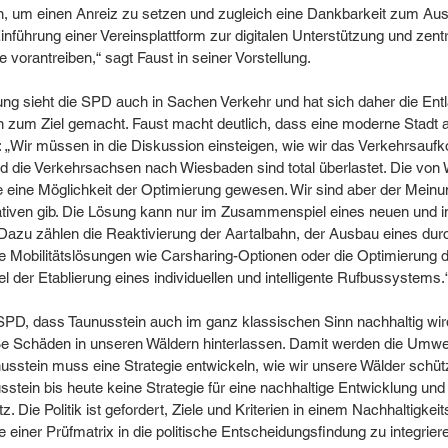
, um einen Anreiz zu setzen und zugleich eine Dankbarkeit zum Ausd
führung einer Vereinsplattform zur digitalen Unterstützung und zentr
e vorantreiben,“ sagt Faust in seiner Vorstellung.  
ng sieht die SPD auch in Sachen Verkehr und hat sich daher die Entl
 zum Ziel gemacht. Faust macht deutlich, dass eine moderne Stadt 
 „Wir müssen in die Diskussion einsteigen, wie wir das Verkehrsau
d die Verkehrsachsen nach Wiesbaden sind total überlastet. Die von
 eine Möglichkeit der Optimierung gewesen. Wir sind aber der Meinu
ativen gib. Die Lösung kann nur im Zusammenspiel eines neuen und in
. Dazu zählen die Reaktivierung der Aartalbahn, der Ausbau eines du
Mobilitätslösungen wie Carsharing-Optionen oder die Optimierung
l der Etablierung eines individuellen und intelligente Rufbussystems.“
 SPD, dass Taunusstein auch im ganz klassischen Sinn nachhaltig wird
oße Schäden in unseren Wäldern hinterlassen. Damit werden die Umwe
usstein muss eine Strategie entwickeln, wie wir unsere Wälder schüt
tein bis heute keine Strategie für eine nachhaltige Entwicklung und 
 Die Politik ist gefordert, Ziele und Kriterien in einem Nachhaltigkei
fe einer Prüfmatrix in die politische Entscheidungsfindung zu integrier