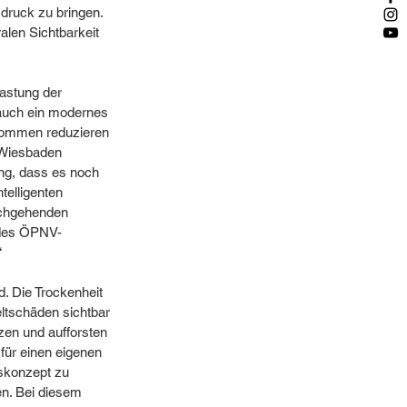
ruck zu bringen.  
alen Sichtbarkeit 
astung der 
auch ein modernes 
fkommen reduzieren 
 Wiesbaden 
ng, dass es noch 
telligenten 
rchgehenden 
 des ÖPNV-
 
. Die Trockenheit 
ltschäden sichtbar 
zen und aufforsten 
für einen eigenen 
tskonzept zu 
en. Bei diesem 