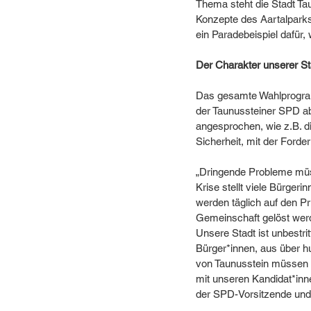
Thema steht die Stadt Ta
Konzepte des Aartalparks 
ein Paradebeispiel dafür,
Der Charakter unserer Sta
Das gesamte Wahlprogram
der Taunussteiner SPD a
angesprochen, wie z.B. di
Sicherheit, mit der Forder
„Dringende Probleme müs
Krise stellt viele Bürge
werden täglich auf den Pr
Gemeinschaft gelöst werd
Unsere Stadt ist unbestri
Bürger*innen, aus über hu
von Taunusstein müssen g
mit unseren Kandidat*inne
der SPD-Vorsitzende und