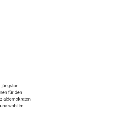
 jüngsten 
en für den 
ozialdemokraten 
munalwahl im 