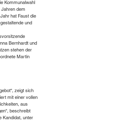
 die Kommunalwahl 
0 Jahren dem 
ahr hat Faust die 
gestaltende und 
svorsitzende 
anna Bernhardt und 
tzen stehen der 
ordnete Martin 
bot“, zeigt sich 
rt mit einer vollen 
ichkeiten, aus 
en“, beschreibt 
e Kandidat, unter 