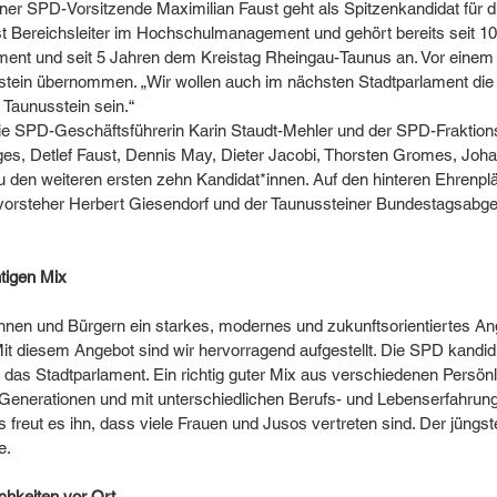
iner SPD-Vorsitzende Maximilian Faust geht als Spitzenkandidat für
st Bereichsleiter im Hochschulmanagement und gehört bereits seit 1
ment und seit 5 Jahren dem Kreistag Rheingau-Taunus an. Vor einem J
tein übernommen. „Wir wollen auch im nächsten Stadtparlament die 
n Taunusstein sein.“ 
 die SPD-Geschäftsführerin Karin Staudt-Mehler und der SPD-Fraktion
ges, Detlef Faust, Dennis May, Dieter Jacobi, Thorsten Gromes, Joh
 den weiteren ersten zehn Kandidat*innen. Auf den hinteren Ehrenplä
vorsteher Herbert Giesendorf und der Taunussteiner Bundestagsabge
tigen Mix
nen und Bürgern ein starkes, modernes und zukunftsorientiertes Ange
Mit diesem Angebot sind wir hervorragend aufgestellt. Die SPD kandidie
 das Stadtparlament. Ein richtig guter Mix aus verschiedenen Persönl
en Generationen und mit unterschiedlichen Berufs- und Lebenserfahrung
s freut es ihn, dass viele Frauen und Jusos vertreten sind. Der jüngst
e.
chkeiten vor Ort