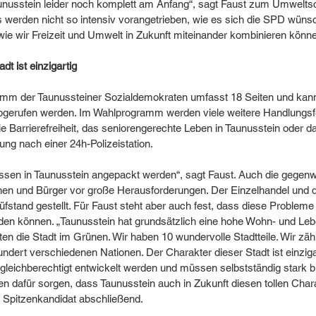
unusstein leider noch komplett am Anfang“, sagt Faust zum Umweltsc
werden nicht so intensiv vorangetrieben, wie es sich die SPD wünsch
 wie wir Freizeit und Umwelt in Zukunft miteinander kombinieren könne
dt ist einzigartig
m der Taunussteiner Sozialdemokraten umfasst 18 Seiten und kann
bgerufen werden. Im Wahlprogramm werden viele weitere Handlungsf
e Barrierefreiheit, das seniorengerechte Leben in Taunusstein oder 
ung nach einer 24h-Polizeistation. 
sen in Taunusstein angepackt werden“, sagt Faust. Auch die gegenw
rinnen und Bürger vor große Herausforderungen. Der Einzelhandel und 
üfstand gestellt. Für Faust steht aber auch fest, dass diese Probleme 
en können. „Taunusstein hat grundsätzlich eine hohe Wohn- und Lebe
tten die Stadt im Grünen. Wir haben 10 wundervolle Stadtteile. Wir zäh
ndert verschiedenen Nationen. Der Charakter dieser Stadt ist einzigart
leichberechtigt entwickelt werden und müssen selbstständig stark bl
n dafür sorgen, dass Taunusstein auch in Zukunft diesen tollen Chara
 Spitzenkandidat abschließend.