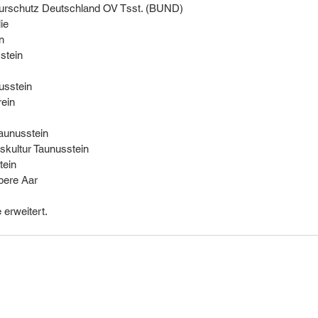
urschutz Deutschland OV Tsst. (BUND)
ie
n
stein
usstein
rein
aunusstein
skultur Taunusstein
tein
bere Aar
 erweitert.