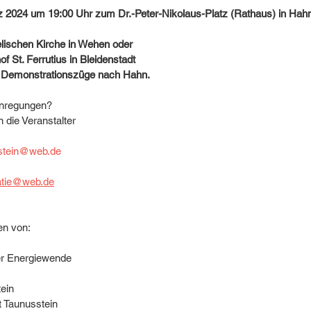
2024 um 19:00 Uhr zum Dr.-Peter-Nikolaus-Platz (Rathaus) in Hah
lischen Kirche in Wehen oder
f St. Ferrutius in Bleidenstadt
i Demonstrationszüge nach Hahn.
Anregungen?
 die Veranstalter
sstein@web.de
atie@web.de
en von:
er Energiewende
ein
 Taunusstein